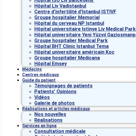
Hôpital ISU Liv Bahcesehir
Hôpital Liv Vadistanbul
Centre d’infertilité d’Istanbul ISTIVF
Groupe hospitalier Memorial
Hôpital du cerveau NP Istanbul
Hôpital universitaire Istinye Liv Medical Pa
Hôpital universitaire Yeni Yüzyıl Gaziosman
Groupe hospitalier Medical Park
Hôpital BHT Clinic Istanbul Tema
Hôpital universitaire américain Koc
Groupe hospitalier Medicana
Hôpital Emsey
Médecins
Centres médicaux
Guide du patient
Témoignages de patients
Patients’ Opinions
Vidéos
Galerie de photos
Réalisations et articles médicaux
Nos nouvelles
Réalisations
Services en ligne
Consultation médicale