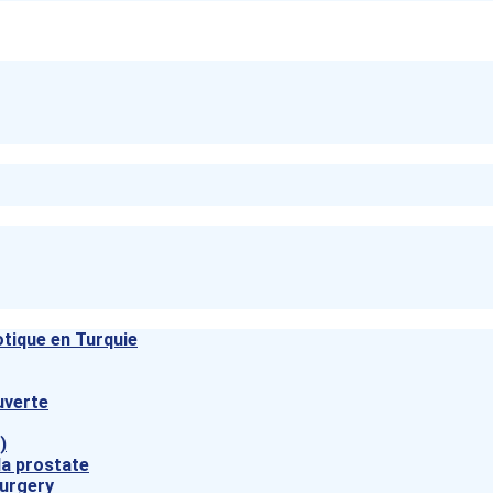
otique en Turquie
uverte
)
la prostate
urgery