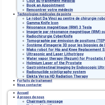
Coût du traitement médical
Book an Appointment
Rencontrer votre médecin
Technologies médicales de pointe
Le robot Da Vinci au centre de chirurgie rob
Gamma Knife Icon
Résonance magnétique (IRM) 3 Tesla
Imagerie par résonance magnétique (IRM) o
Radiochirurgie CyberKnife
Tomographie par émission de positons (TEP
Système d’imagerie 3D pour les biopsies de 
Mako robot for Hip and Knee Replacement S
Ultrasonic and Laser Lithotripsy
Water vapor therapy (Rezum) for Prostatic 
Holmium Laser of the Prostate
Gastrointestinal Imaging by Endoscopic Ult
Radionuclide scintigraphy system
Elekta Versa HD Radiation Therapy
Forfaits de traitement
Nous contacter
Accueil
À propos de nous
Chairman’s message