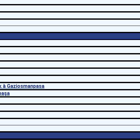
ark à Gaziosmanpasa
npaşa