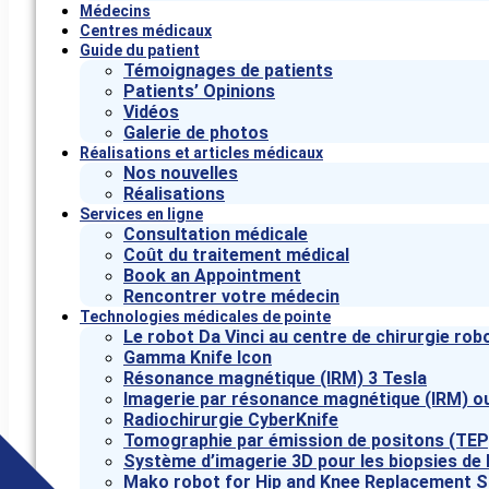
Médecins
Centres médicaux
Guide du patient
Témoignages de patients
Patients’ Opinions
Vidéos
Galerie de photos
Réalisations et articles médicaux
Nos nouvelles
Réalisations
Services en ligne
Consultation médicale
Coût du traitement médical
Book an Appointment
Rencontrer votre médecin
Technologies médicales de pointe
Le robot Da Vinci au centre de chirurgie rob
Gamma Knife Icon
Résonance magnétique (IRM) 3 Tesla
Imagerie par résonance magnétique (IRM) o
Radiochirurgie CyberKnife
Tomographie par émission de positons (TEP
Système d’imagerie 3D pour les biopsies de 
Mako robot for Hip and Knee Replacement S