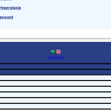
Hyperplasia
rasound
Whatsapp