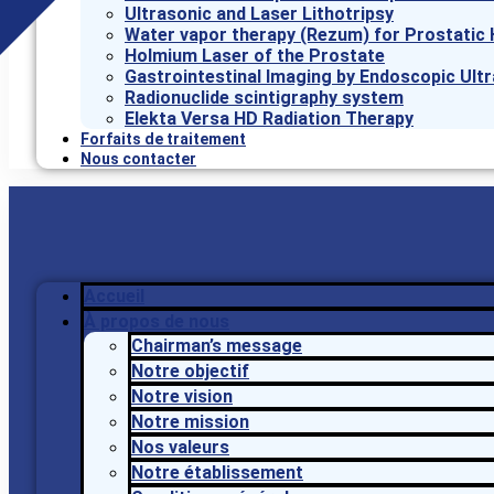
Ultrasonic and Laser Lithotripsy
Water vapor therapy (Rezum) for Prostatic 
Holmium Laser of the Prostate
Gastrointestinal Imaging by Endoscopic Ult
Radionuclide scintigraphy system
Elekta Versa HD Radiation Therapy
Forfaits de traitement
Nous contacter
Accueil
À propos de nous
Chairman’s message
Notre objectif
Notre vision
Notre mission
Nos valeurs
Notre établissement