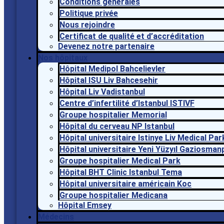
Conditions générales
Politique privée
Nous rejoindre
Certificat de qualité et d’accréditation
Devenez notre partenaire
Nos hôpitaux
Hôpital Medipol Bahcelievler
Hôpital ISU Liv Bahcesehir
Hôpital Liv Vadistanbul
Centre d’infertilité d’Istanbul ISTIVF
Groupe hospitalier Memorial
Hôpital du cerveau NP Istanbul
Hôpital universitaire Istinye Liv Medical P
Hôpital universitaire Yeni Yüzyıl Gaziosma
Groupe hospitalier Medical Park
Hôpital BHT Clinic Istanbul Tema
Hôpital universitaire américain Koc
Groupe hospitalier Medicana
Hôpital Emsey
Médecins