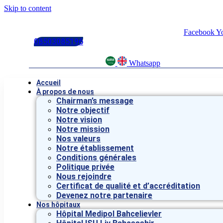
Skip to content
Facebook
Y
08503085196
Whatsapp
Accueil
À propos de nous
Chairman’s message
Notre objectif
Notre vision
Notre mission
Nos valeurs
Notre établissement
Conditions générales
Politique privée
Nous rejoindre
Certificat de qualité et d’accréditation
Devenez notre partenaire
Nos hôpitaux
Hôpital Medipol Bahcelievler