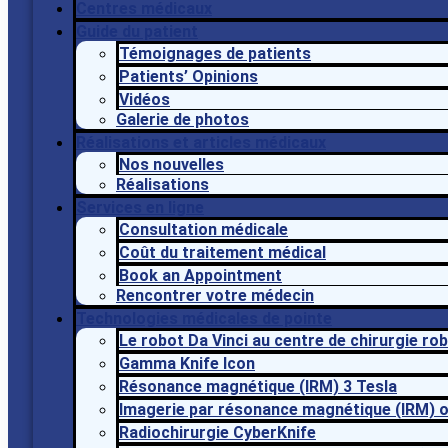
Centres médicaux
Guide du patient
Témoignages de patients
Patients’ Opinions
Vidéos
Galerie de photos
Réalisations et articles médicaux
Nos nouvelles
Réalisations
Services en ligne
Consultation médicale
Coût du traitement médical
Book an Appointment
Rencontrer votre médecin
Technologies médicales de pointe
Le robot Da Vinci au centre de chirurgie ro
Gamma Knife Icon
Résonance magnétique (IRM) 3 Tesla
Imagerie par résonance magnétique (IRM) 
Radiochirurgie CyberKnife