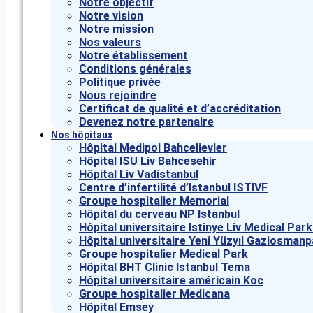
Notre objectif
Notre vision
Notre mission
Nos valeurs
Notre établissement
Conditions générales
Politique privée
Nous rejoindre
Certificat de qualité et d’accréditation
Devenez notre partenaire
Nos hôpitaux
Hôpital Medipol Bahcelievler
Hôpital ISU Liv Bahcesehir
Hôpital Liv Vadistanbul
Centre d’infertilité d’Istanbul ISTIVF
Groupe hospitalier Memorial
Hôpital du cerveau NP Istanbul
Hôpital universitaire Istinye Liv Medical Pa
Hôpital universitaire Yeni Yüzyıl Gaziosman
Groupe hospitalier Medical Park
Hôpital BHT Clinic Istanbul Tema
Hôpital universitaire américain Koc
Groupe hospitalier Medicana
Hôpital Emsey