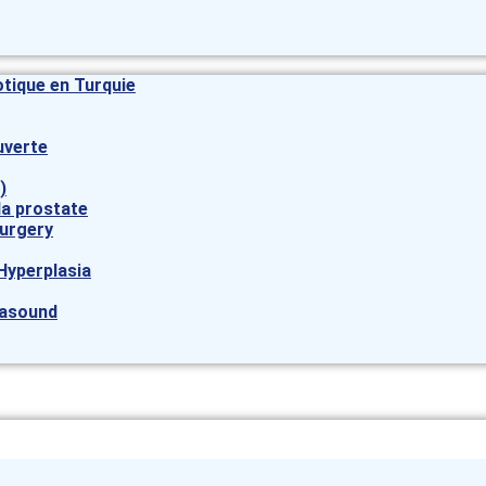
otique en Turquie
uverte
)
la prostate
urgery
Hyperplasia
rasound