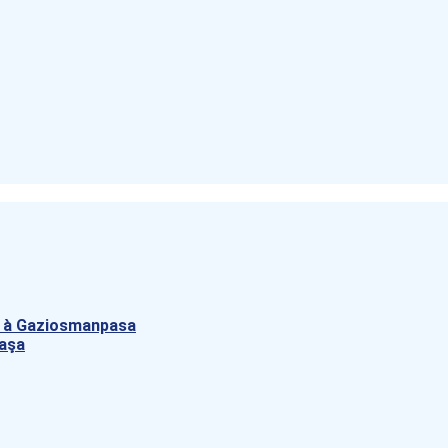
rk à Gaziosmanpasa
paşa