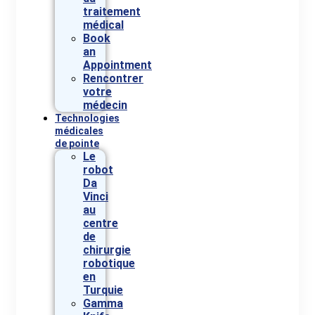
traitement
médical
Book
an
Appointment
Rencontrer
votre
médecin
Technologies
médicales
de pointe
Le
robot
Da
Vinci
au
centre
de
chirurgie
robotique
en
Turquie
Gamma