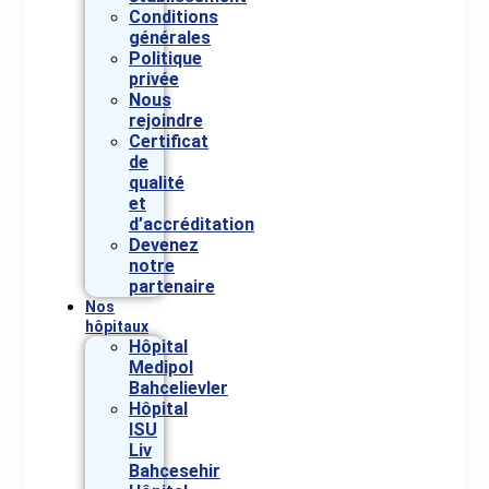
Conditions
générales
Politique
privée
Nous
rejoindre
Certificat
de
qualité
et
d’accréditation
Devenez
notre
partenaire
Nos
hôpitaux
Hôpital
Medipol
Bahcelievler
Hôpital
ISU
Liv
Bahcesehir