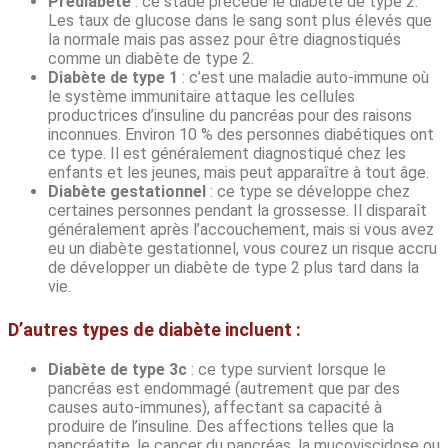
Prédiabète
: ce stade précède le diabète de type 2.
Les taux de glucose dans le sang sont plus élevés que
la normale mais pas assez pour être diagnostiqués
comme un diabète de type 2.
Diabète de type 1
: c’est une maladie auto-immune où
le système immunitaire attaque les cellules
productrices d’insuline du pancréas pour des raisons
inconnues. Environ 10 % des personnes diabétiques ont
ce type. Il est généralement diagnostiqué chez les
enfants et les jeunes, mais peut apparaître à tout âge.
Diabète gestationnel
: ce type se développe chez
certaines personnes pendant la grossesse. Il disparaît
généralement après l’accouchement, mais si vous avez
eu un diabète gestationnel, vous courez un risque accru
de développer un diabète de type 2 plus tard dans la
vie.
D’autres types de diabète incluent :
Diabète de type 3c
: ce type survient lorsque le
pancréas est endommagé (autrement que par des
causes auto-immunes), affectant sa capacité à
produire de l’insuline. Des affections telles que la
pancréatite, le cancer du pancréas, la mucoviscidose ou