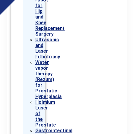
for
Hip
and
Knee
Replacement
Surgery
Ultrasonic
and
Laser
Lithotripsy
Water
vapor
therapy
(Rezum)
for
Prostatic
Hyperplasia
Holmium
Laser
of
the
Prostate
Gastrointestinal