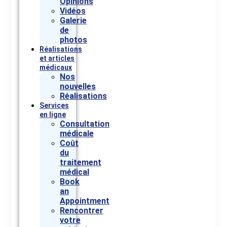
Opinions
Vidéos
Galerie
de
photos
Réalisations
et articles
médicaux
Nos
nouvelles
Réalisations
Services
en ligne
Consultation
médicale
Coût
du
traitement
médical
Book
an
Appointment
Rencontrer
votre