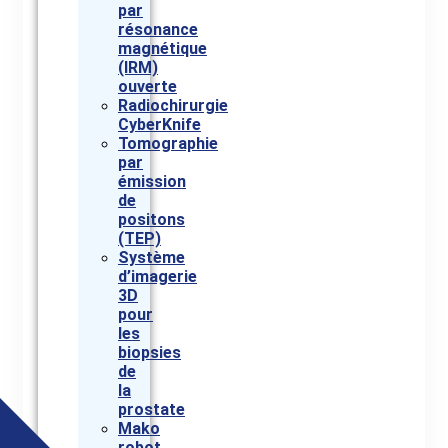
par
résonance
magnétique
(IRM)
ouverte
Radiochirurgie
CyberKnife
Tomographie
par
émission
de
positons
(TEP)
Système
d’imagerie
3D
pour
les
biopsies
de
la
prostate
Mako
robot