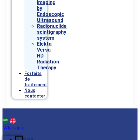
Imaging
by
Endoscopic
Ultrasound
Radionuclide
scintigraphy
system
Elekta
Versa
HD
Radiation
Therapy
Forfaits
de
traitement
Nous
contacter
Whatsapp
Accueil