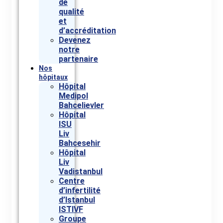
de
qualité
et
d’accréditation
Devenez
notre
partenaire
Nos
hôpitaux
Hôpital
Medipol
Bahcelievler
Hôpital
ISU
Liv
Bahcesehir
Hôpital
Liv
Vadistanbul
Centre
d’infertilité
d’Istanbul
ISTIVF
Groupe