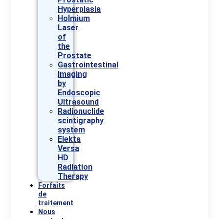
Hyperplasia
Holmium
Laser
of
the
Prostate
Gastrointestinal
Imaging
by
Endoscopic
Ultrasound
Radionuclide
scintigraphy
system
Elekta
Versa
HD
Radiation
Therapy
Forfaits
de
traitement
Nous