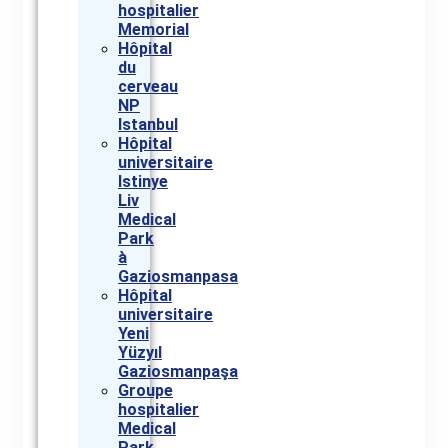
hospitalier
Memorial
Hôpital
du
cerveau
NP
Istanbul
Hôpital
universitaire
Istinye
Liv
Medical
Park
à
Gaziosmanpasa
Hôpital
universitaire
Yeni
Yüzyıl
Gaziosmanpaşa
Groupe
hospitalier
Medical
Park