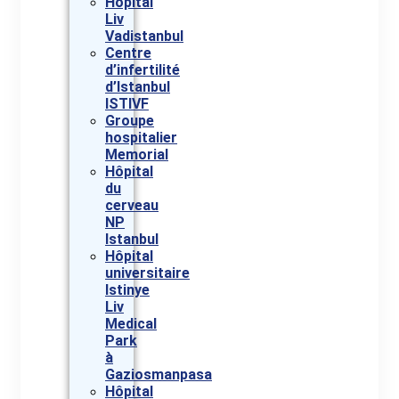
Hôpital
Liv
Vadistanbul
Centre
d’infertilité
d’Istanbul
ISTIVF
Groupe
hospitalier
Memorial
Hôpital
du
cerveau
NP
Istanbul
Hôpital
universitaire
Istinye
Liv
Medical
Park
à
Gaziosmanpasa
Hôpital