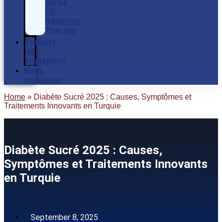
Versa
HD
Radiation
Therapy
Forfaits
de
traitement
Nous
contacter
Home
»
Diabète Sucré 2025 : Causes, Symptômes et
Traitements Innovants en Turquie
Diabète Sucré 2025 : Causes,
Symptômes et Traitements Innovants
en Turquie
September 8, 2025