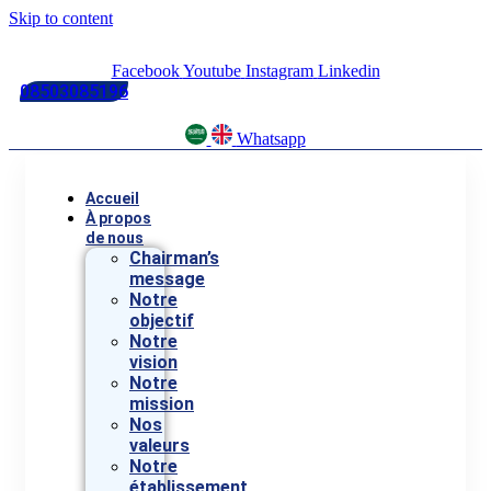
Skip to content
Facebook
Youtube
Instagram
Linkedin
08503085196
Whatsapp
Accueil
À propos
de nous
Chairman’s
message
Notre
objectif
Notre
vision
Notre
mission
Nos
valeurs
Notre
établissement