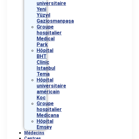
universitaire
Yeni
Yüzyıl
Gaziosmanpaşa
Groupe
hospitalier
Medical
Park
Hôpital
BHT
Clinic
Istanbul
Tema
Hôpital
universitaire
américain
Koc
Groupe
hospitalier
Medicana
Hôpital
Emsey
Médecins
Centres