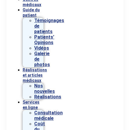
médicaux
Guide du
patient
Témoignages
de
patients
Patients’
Opinions
Vidéos
Galerie
de
photos
Réalisations
et articles
médicaux
Nos
nouvelles
Réalisations
Services
en ligne
Consultation
médicale
Coût
du