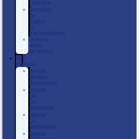
rejoindre
Certificat
de
qualité
et
d’accréditation
Devenez
notre
partenaire
Nos
hôpitaux
Hôpital
Medipol
Bahcelievler
Hôpital
ISU
Liv
Bahcesehir
Hôpital
Liv
Vadistanbul
Centre