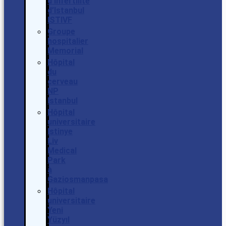
d’infertilité
d’Istanbul
ISTIVF
Groupe
hospitalier
Memorial
Hôpital
du
cerveau
NP
Istanbul
Hôpital
universitaire
Istinye
Liv
Medical
Park
à
Gaziosmanpasa
Hôpital
universitaire
Yeni
Yüzyıl