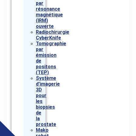
par
résonance
magnétique
(IRM)
ouverte
Radiochirurgie
CyberKnife
Tomographie
par
émission
de
positons
(TEP)
Système
d’imagerie
3D
pour
les
biopsies
de
la
prostate
Mako
robot