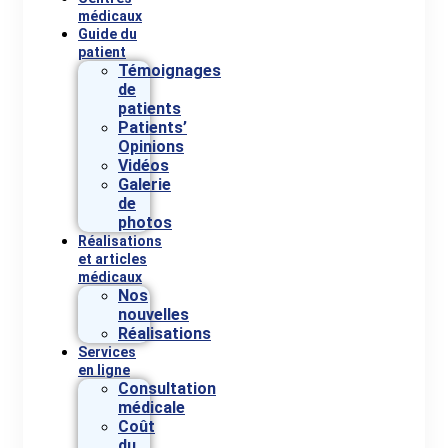
médicaux
Guide du
patient
Témoignages
de
patients
Patients’
Opinions
Vidéos
Galerie
de
photos
Réalisations
et articles
médicaux
Nos
nouvelles
Réalisations
Services
en ligne
Consultation
médicale
Coût
du