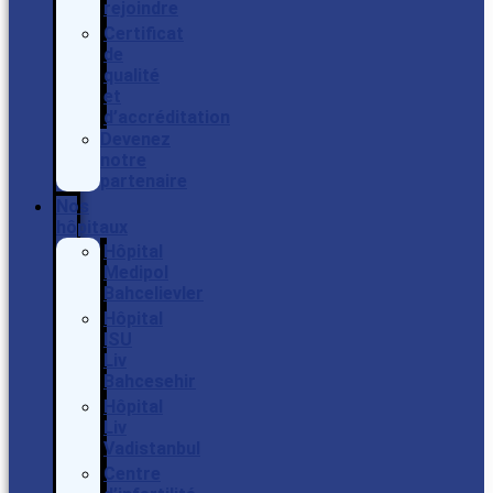
rejoindre
Certificat
de
qualité
et
d’accréditation
Devenez
notre
partenaire
Nos
hôpitaux
Hôpital
Medipol
Bahcelievler
Hôpital
ISU
Liv
Bahcesehir
Hôpital
Liv
Vadistanbul
Centre