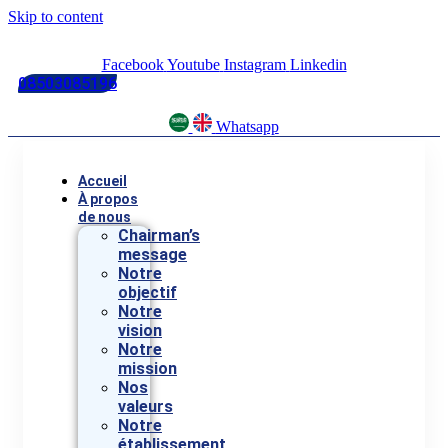
Skip to content
Facebook
Youtube
Instagram
Linkedin
08503085196
Whatsapp
Accueil
À propos
de nous
Chairman’s
message
Notre
objectif
Notre
vision
Notre
mission
Nos
valeurs
Notre
établissement