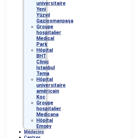
universitaire
Yeni
Yüzyıl
Gaziosmanpaşa
Groupe
hospitalier
Medical
Park
Hôpital
BHT
Clinic
Istanbul
Tema
Hôpital
universitaire
américain
Koc
Groupe
hospitalier
Medicana
Hôpital
Emsey
Médecins
Centres