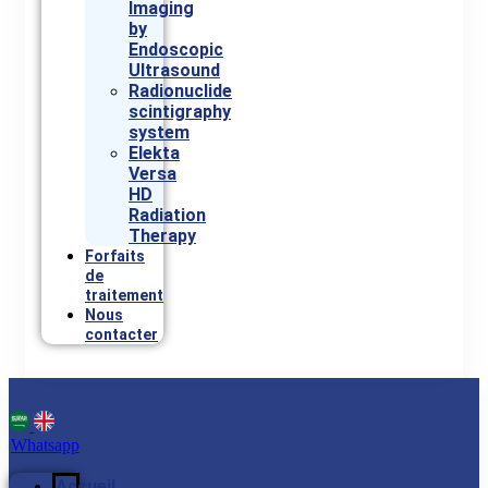
Imaging
by
Endoscopic
Ultrasound
Radionuclide
scintigraphy
system
Elekta
Versa
HD
Radiation
Therapy
Forfaits
de
traitement
Nous
contacter
Whatsapp
Accueil