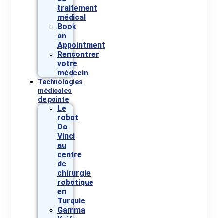
traitement
médical
Book
an
Appointment
Rencontrer
votre
médecin
Technologies
médicales
de pointe
Le
robot
Da
Vinci
au
centre
de
chirurgie
robotique
en
Turquie
Gamma