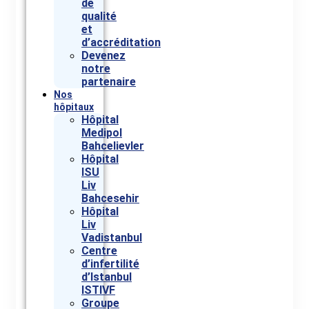
de
qualité
et
d’accréditation
Devenez
notre
partenaire
Nos
hôpitaux
Hôpital
Medipol
Bahcelievler
Hôpital
ISU
Liv
Bahcesehir
Hôpital
Liv
Vadistanbul
Centre
d’infertilité
d’Istanbul
ISTIVF
Groupe