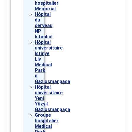
hospitalier
Memorial
Hôpital
du
cerveau
NP
Istanbul
Hôpital
universitaire
Istinye
Liv
Medical
Park
à
Gaziosmanpasa
Hôpital
universitaire
Yeni
Yüzyıl
Gaziosmanpaşa
Groupe
hospitalier
Medical
Park