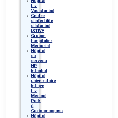
Hôpital
Liv
Vadistanbul
Centre
d’infertilité
d’Istanbul
ISTIVF
Groupe
hospitalier
Memorial
Hôpital
du
cerveau
NP
Istanbul
Hôpital
universitaire
Istinye
Liv
Medical
Park
à
Gaziosmanpasa
Hôpital