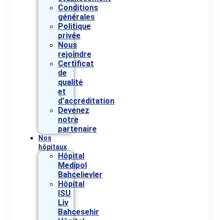
Conditions
générales
Politique
privée
Nous
rejoindre
Certificat
de
qualité
et
d’accréditation
Devenez
notre
partenaire
Nos
hôpitaux
Hôpital
Medipol
Bahcelievler
Hôpital
ISU
Liv
Bahcesehir