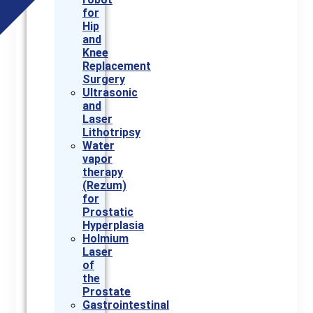
for
Hip
and
Knee
Replacement
Surgery
Ultrasonic
and
Laser
Lithotripsy
Water
vapor
therapy
(Rezum)
for
Prostatic
Hyperplasia
Holmium
Laser
of
the
Prostate
Gastrointestinal