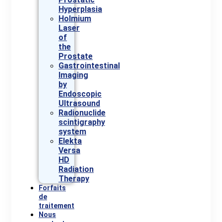
Hyperplasia
Holmium
Laser
of
the
Prostate
Gastrointestinal
Imaging
by
Endoscopic
Ultrasound
Radionuclide
scintigraphy
system
Elekta
Versa
HD
Radiation
Therapy
Forfaits
de
traitement
Nous