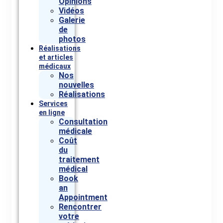
Opinions
Vidéos
Galerie
de
photos
Réalisations
et articles
médicaux
Nos
nouvelles
Réalisations
Services
en ligne
Consultation
médicale
Coût
du
traitement
médical
Book
an
Appointment
Rencontrer
votre