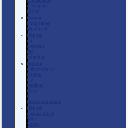
d’infertilité
d’Istanbul
ISTIVF
Groupe
hospitalier
Memorial
Hôpital
du
cerveau
NP
Istanbul
Hôpital
universitaire
Istinye
Liv
Medical
Park
à
Gaziosmanpasa
Hôpital
universitaire
Yeni
Yüzyıl