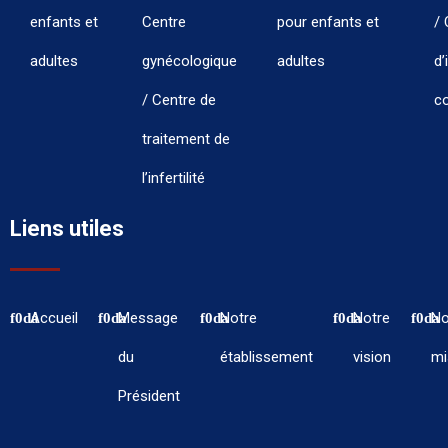
enfants et
Centre
pour enfants et
/ 
adultes
gynécologique
adultes
d’
/ Centre de
co
traitement de
l’infertilité
Liens utiles
Accueil
Message
Notre
Notre
No
du
établissement
vision
mi
Président