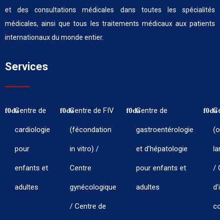
et des consultations médicales dans toutes les spécialités
médicales, ainsi que tous les traitements médicaux aux patients
internationaux du monde entier.
Services
Centre de
Centre de FIV
Centre de
C
cardiologie
(fécondation
gastroentérologie
(o
pour
in vitro) /
et d’hépatologie
la
enfants et
Centre
pour enfants et
/ 
adultes
gynécologique
adultes
d’
/ Centre de
co