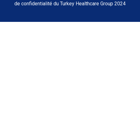
de confidentialité du Turkey Healthcare Group 2024
Accueil
À propos de nous
Nos hôpitaux
Médecins
Centres médicaux
Guide du patient